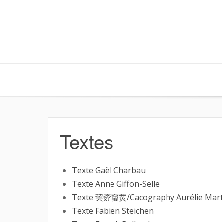
Skip
to
content
Textes
Texte Gaël Charbau
Texte Anne Giffon-Selle
Texte 巭孬嫑烎/Cacography Aurélie Mart
Texte Fabien Steichen